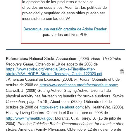
la aprobación de los productos o servicios
ofrecidos en esos sitios. Además, las políticas de
privacidad y seguridad de esos sitios pueden ser
inconsistente con las del VA.
Descargue una versión gratuita de Adobe Reader
*
para ver los archivos PDF.
Referencias:
National Stroke Association. (2008).
Hope: The Stroke
Recovery Guide.
Obtenido el 19 de agosto de 2008 de
https://www.stroke.org/-/media/Stroke-Files/life-after-
stroke/ASA_HOPE_Stroke_Recovery_Guide_122020.pdf
; American Council on Exercise. (2008).
Fit Facts
. Obtenido el 8 de
octubre de 2008 de
http://www.acefitness.org/fitfacts/default.aspx
;
Caswell, J. (2008) Getting Active, Staying Active: Even a little
physical activity has far-reaching benefits for stroke survivors.
Stroke
Connection
, págs. 15-18.; About.com. (2008). Obtenido el 8 de
octubre de 2008 de
http://exercise.about.com
; My Health
e
Vet. (2008).
Healthy Living Centers. Obtenido el 8 de octubre de 2008 de:
http://www.myhealth.va.gov
; Morantz, C. & Torrey, B. (15 de julio de
2004).
Practice Guideline Briefs: Recommendations for exercise after
stroke.
American Family Physician. Obtenido el 12 de noviembre de