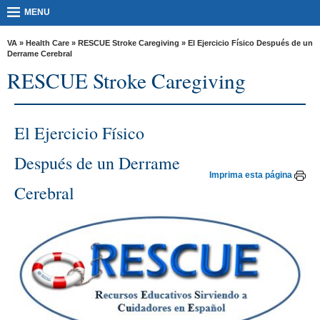
skip
MORE
MENU
to
VA
page
content
VA
»
Health Care
»
RESCUE Stroke Caregiving
» El Ejercicio Físico Después de un
Health
Derrame Cerebral
Benefits
RESCUE Stroke Caregiving
Burials &
Memorials
El Ejercicio Físico
About
Después de un Derrame
VA
Imprima esta página
Cerebral
Resources
Media
Room
Locations
Contact
Us